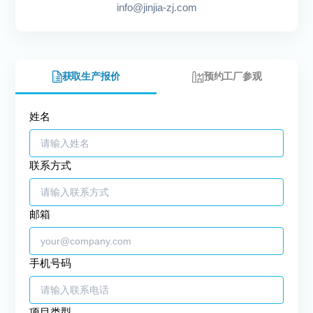
info@jinjia-zj.com
获取生产报价
预约工厂参观
姓名
联系方式
邮箱
手机号码
项目类型